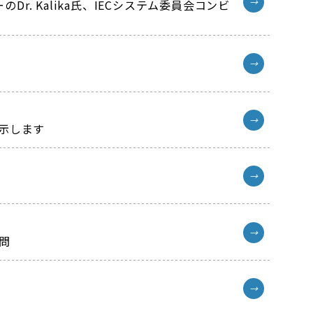
→
r. Kalika氏、IECシステム委員会コンビ
→
→
示します
→
→
訪問
→