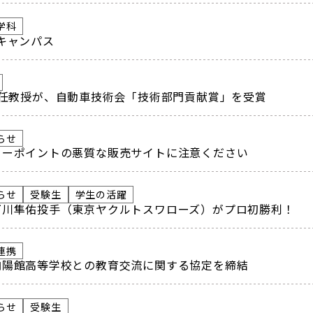
学科
キャンパス
特任教授が、自動車技術会「技術部門貢献賞」を受賞
らせ
ワーポイントの悪質な販売サイトに注意ください
らせ
受験生
学生の活躍
下川隼佑投手（東京ヤクルトスワローズ）がプロ初勝利！
連携
向陽館高等学校との教育交流に関する協定を締結
らせ
受験生