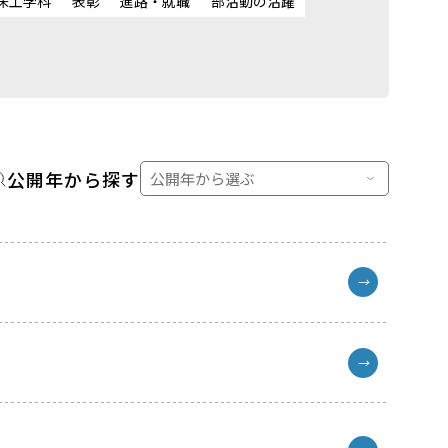
床工学科
表彰
進路・就職
部活動の活躍
公開年から探す
→
→