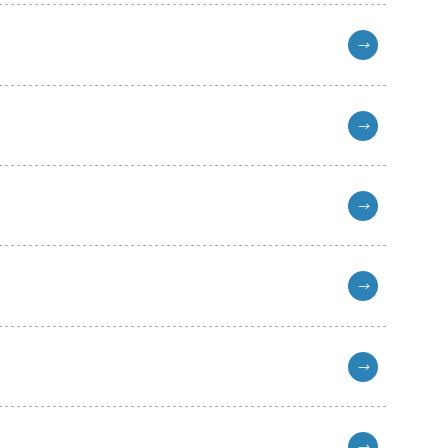
→
→
→
→
→
→