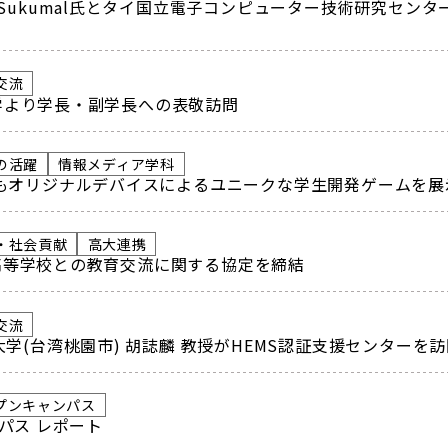
Sukumal氏とタイ国立電子コンピューター技術研究センターのD
交流
学より学長・副学長への表敬訪問
の活躍
情報メディア学科
年もオリジナルデバイスによるユニークな学生開発ゲームを展
・社会貢献
高大連携
高等学校との教育交流に関する協定を締結
交流
大学(台湾桃園市) 胡誌麟 教授がHEMS認証支援センターを
プンキャンパス
パス レポート