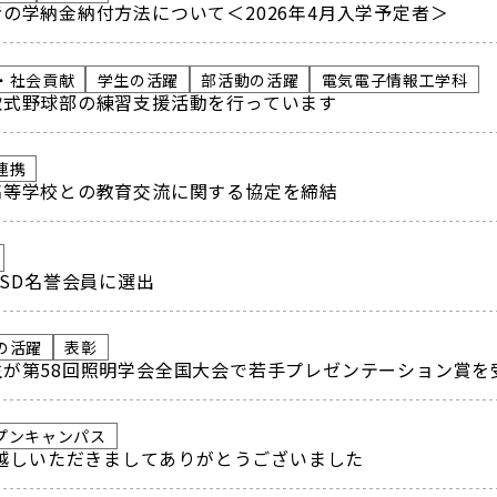
の学納金納付方法について＜2026年4月入学予定者＞
・社会貢献
学生の活躍
部活動の活躍
電気電子情報工学科
軟式野球部の練習支援活動を行っています
連携
高等学校との教育交流に関する協定を締結
VSD名誉会員に選出
の活躍
表彰
が第58回照明学会全国大会で若手プレゼンテーション賞を
プンキャンパス
にお越しいただきましてありがとうございました