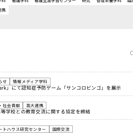
学科
看護学科
看護生涯学習センター
研究
管理栄養学科
臨
連携
らせ
情報メディア学科
ai Park」にて認知症予防ゲーム「サンコロビンゴ」を展示
・社会貢献
高大連携
高等学校との教育交流に関する協定を締結
ートハウス研究センター
国際交流