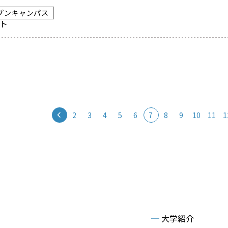
プンキャンパス
ート
2
3
4
5
6
7
8
9
10
11
1
─
大学紹介