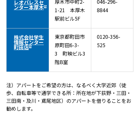
厚木市中町2-
046-296-
レオパレスセ
ンター本厚木
1-21 本厚木
8844
駅前ビル5F
東京都町田市
0120-356-
株式会社学生
情報センター
原町田6-3-
525
町田店
3 町映ビル3
階B室
注）アパートをご希望の方は、なるべく大学近郊（徒
歩、自転車等で通学できる所：所在地が下荻野・三田・
三田南・及川・鳶尾地区）のアパートを借りることをお
勧めします。