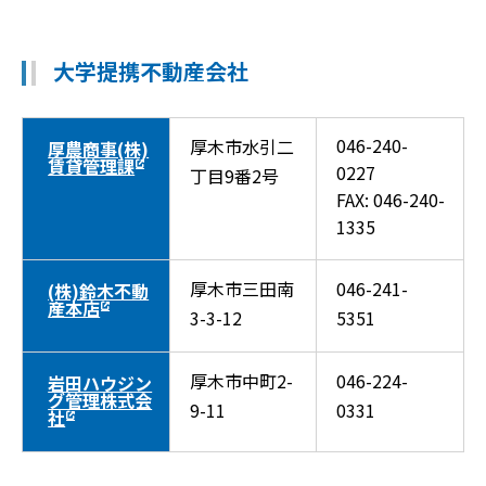
大学提携不動産会社
046-240-
厚木市水引二
厚農商事(株)
賃貸管理課
0227
丁目9番2号
FAX: 046-240-
1335
厚木市三田南
046-241-
(株)鈴木不動
産本店
3-3-12
5351
厚木市中町2-
046-224-
岩田ハウジン
グ管理株式会
9-11
0331
社