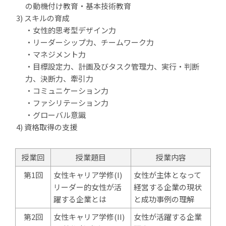
の動機付け教育・基本技術教育
スキルの育成
・女性的思考型デザイン力
・リーダーシップ力、チームワーク力
・マネジメント力
・目標設定力、計画及びタスク管理力、実行・判断
力、決断力、牽引力
・コミュニケーション力
・ファシリテーション力
・グローバル意識
資格取得の支援
授業回
授業題目
授業内容
第1回
女性キャリア学修(I)
女性が主体となって
リーダー的女性が活
経営する企業の現状
躍する企業とは
と成功事例の理解
第2回
女性キャリア学修(II)
女性が活躍する企業