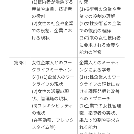
(1)技術者が活躍する
研究
産業や企業、技術者
(1)技術者の企業や産
の役割
業での役割の理解
(2)女性の社会や企業
(2)女性技術者の企業
での役割、企業にお
での役割の理解
ける現状
(3)将来の女性技術者
に要求される素養や
能力の学修
第3回
女性企業人とのワー
企業人とのミーティ
クライフミーティン
ングによる学修
グ(I) (1)企業人のワー
(1)女性企業人のワー
クライフの現状
クライフの現状にお
(2)女性の活躍の現
ける課題発掘と改善
状、管理職の現状
へのアプローチ
(3)フレキシビリティ
(2)企業での女性管理
の現状
職、指導者の実状、
(在宅勤務、フレック
果たす役割や要求さ
スタイム等)
れる能力