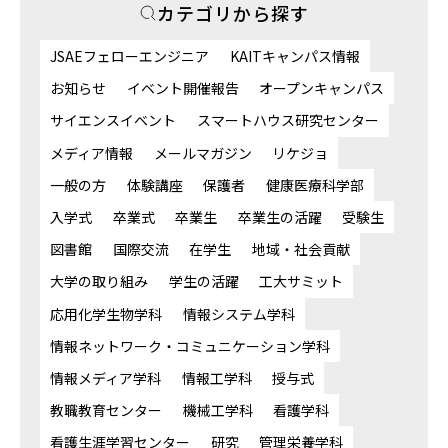
カテゴリから探す
JSAEフェローエンジニア
KAITキャンパス情報
お知らせ
イベント開催報告
オープンキャンパス
サイエンスイベント
スマートハウス研究センター
メディア情報
メールマガジン
リケジョ
一般の方
体験講座
保護者
健康医療科学部
入学式
卒業式
卒業生
卒業生の活躍
受験生
図書館
国際交流
在学生
地域・社会貢献
大学の取り組み
学生の活躍
工大サミット
応用化学生物学科
情報システム学科
情報ネットワーク・コミュニケーション学科
情報メディア学科
情報工学科
授与式
教職教育センター
機械工学科
看護学科
看護生涯学習センター
研究
管理栄養学科