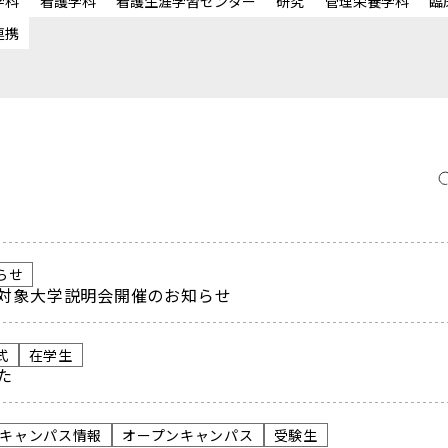
学科
看護学科
看護生涯学習センター
研究
管理栄養学科
臨
連携
らせ
員対象大学説明会開催のお知らせ
式
在学生
た
ITキャンパス情報
オープンキャンパス
受験生