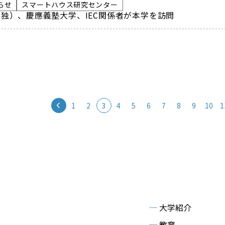
らせ
スマートハウス研究センター
独）、慶應義塾大学、IEC関係者が本学を訪問
1
2
3
4
5
6
7
8
9
10
1
─
大学紹介
─
教育