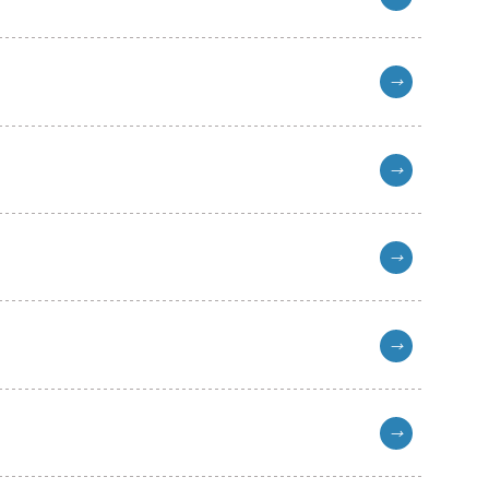
→
→
→
→
→