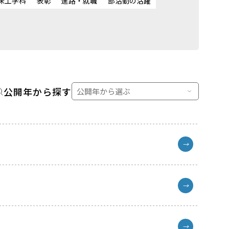
床工学科
表彰
進路・就職
部活動の活躍
公開年から探す
→
→
→