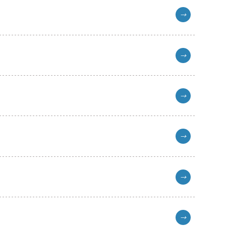
→
→
→
→
→
→