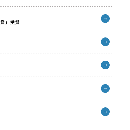
→
表賞」受賞
→
→
→
→