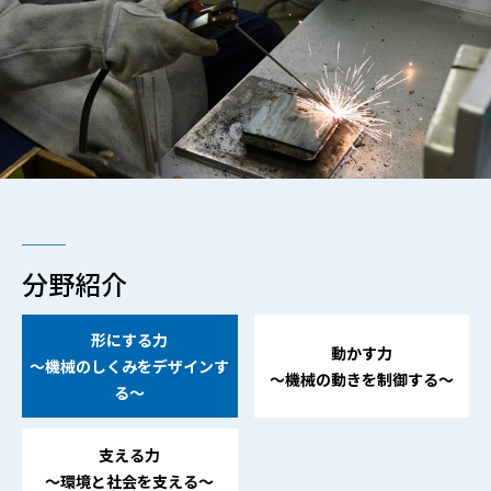
分野紹介
形にする力
動かす力
～機械のしくみをデザインす
～機械の動きを制御する～
る～
支える力
～環境と社会を支える～