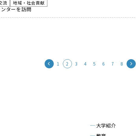
交流
地域・社会貢献
センターを訪問
1
2
3
4
5
6
7
8
─
大学紹介
─
教育