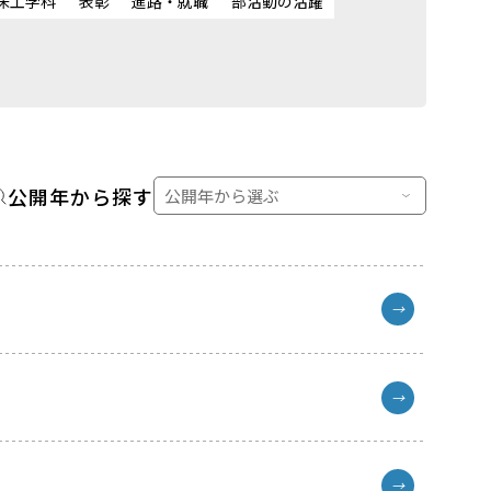
床工学科
表彰
進路・就職
部活動の活躍
公開年から探す
→
→
→