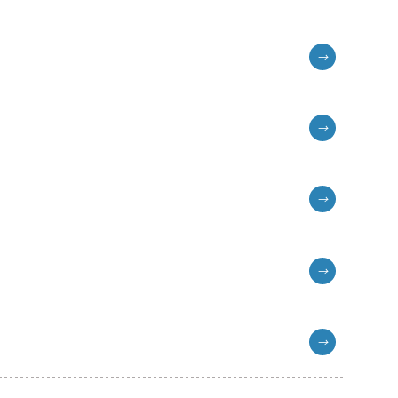
→
→
→
→
→