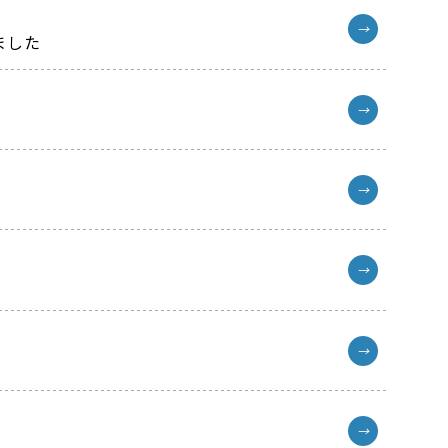
→
ました
→
→
→
→
→