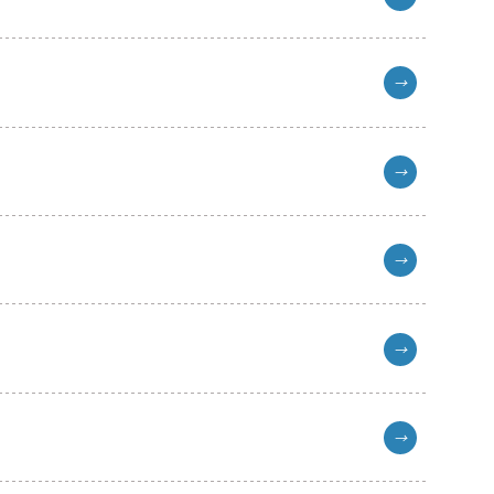
→
→
→
→
→