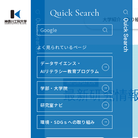
Quick Search
大学紹介・取り
Quick Search
Quick Search
よく見られているページ
データサイエンス・
→
AIリテラシー教育プログラム
INFORMATION
学部・大学院
→
最新研究情
研究室ナビ
→
環境・SDGｓへの取り組み
→