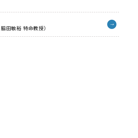
→
 脇田敏裕 特命教授）