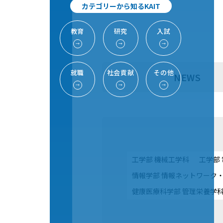
カテゴリーから知るKAIT
TOP
最新研究情報一覧
教育
研究
入試
→
→
→
就職
社会貢献
その他
NEWS
→
→
→
工学部 機械工学科
工学部
情報学部 情報ネットワーク
健康医療科学部 管理栄養学