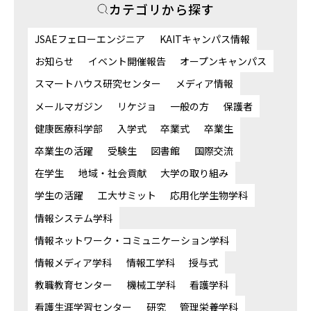
カテゴリから探す
JSAEフェローエンジニア
KAITキャンパス情報
お知らせ
イベント開催報告
オープンキャンパス
スマートハウス研究センター
メディア情報
メールマガジン
リケジョ
一般の方
保護者
健康医療科学部
入学式
卒業式
卒業生
卒業生の活躍
受験生
図書館
国際交流
在学生
地域・社会貢献
大学の取り組み
学生の活躍
工大サミット
応用化学生物学科
情報システム学科
情報ネットワーク・コミュニケーション学科
情報メディア学科
情報工学科
授与式
教職教育センター
機械工学科
看護学科
看護生涯学習センター
研究
管理栄養学科