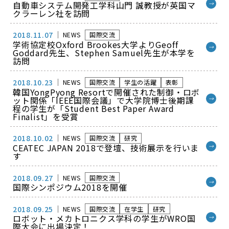
自動車システム開発工学科山門 誠教授が英国マ
→
クラーレン社を訪問
2018.11.07
NEWS
国際交流
学術協定校Oxford Brookes大学よりGeoff
→
Goddard先生、Stephen Samuel先生が本学を
訪問
2018.10.23
NEWS
国際交流
学生の活躍
表彰
韓国YongPyong Resortで開催された制御・ロボ
ット関係「IEEE国際会議」で大学院博士後期課
→
程の学生が「Student Best Paper Award
Finalist」を受賞
2018.10.02
NEWS
国際交流
研究
CEATEC JAPAN 2018で登壇、技術展示を行いま
→
す
2018.09.27
NEWS
国際交流
→
国際シンポジウム2018を開催
2018.09.25
NEWS
国際交流
在学生
研究
ロボット・メカトロニクス学科の学生がWRO国
→
際大会に出場決定！