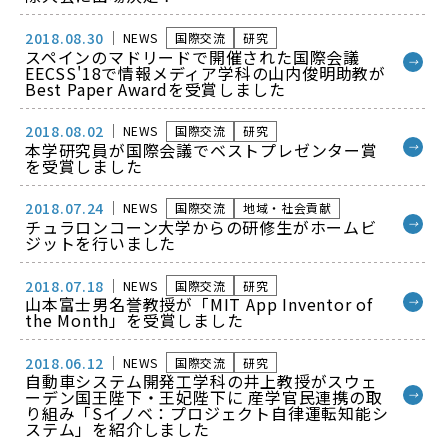
2018.08.30
NEWS
国際交流
研究
スペインのマドリードで開催された国際会議
→
EECSS'18で情報メディア学科の山内俊明助教が
Best Paper Awardを受賞しました
2018.08.02
NEWS
国際交流
研究
本学研究員が国際会議でベストプレゼンター賞
→
を受賞しました
2018.07.24
NEWS
国際交流
地域・社会貢献
チュラロンコーン大学からの研修生がホームビ
→
ジットを行いました
2018.07.18
NEWS
国際交流
研究
山本富士男名誉教授が「MIT App Inventor of
→
the Month」を受賞しました
2018.06.12
NEWS
国際交流
研究
自動車システム開発工学科の井上教授がスウェ
ーデン国王陛下・王妃陛下に 産学官民連携の取
→
り組み「Sイノベ：プロジェクト自律運転知能シ
ステム」を紹介しました