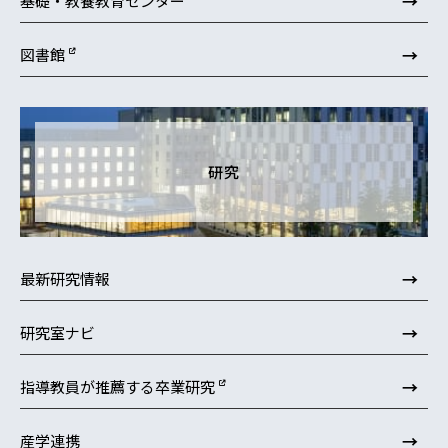
→
基礎・教養教育センター
→
図書館
研究
→
最新研究情報
→
研究室ナビ
→
指導教員が推薦する卒業研究
→
産学連携