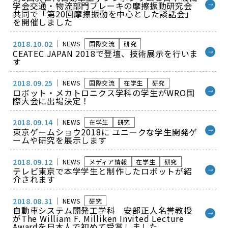
学会交通・物流部門ブレーキの摩擦振動研究会
→
共同で「第20回摩擦振動を中心とした談話会」
を開催しました
2018.10.02
NEWS
国際交流
研究
CEATEC JAPAN 2018で登壇、技術展示を行いま
→
す
2018.09.25
NEWS
国際交流
在学生
研究
ロボット・メカトロニクス学科の学生がWRO国
→
際大会に出場決定！
2018.09.14
NEWS
在学生
研究
東京ゲームショウ2018に ユニークな学生開発ゲ
→
ームや研究を展示します
2018.09.12
NEWS
メディア情報
在学生
研究
テレビ東京で本学学生と制作したロボットが紹
→
介されます
2018.08.31
NEWS
研究
自動車システム開発工学科 安部正人名誉教授
→
がThe William F. Milliken Invited Lecture
Awardを日本人で初めて受賞しました