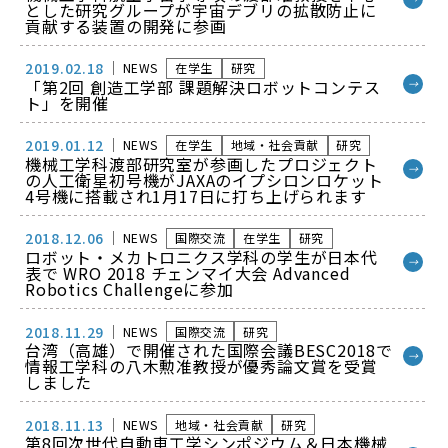
とした研究グループが宇宙デブリの拡散防止に
貢献する装置の開発に参画
2019.02.18
NEWS
在学生
研究
「第2回 創造工学部 課題解決ロボットコンテス
→
ト」を開催
2019.01.12
NEWS
在学生
地域・社会貢献
研究
機械工学科渡部研究室が参画したプロジェクト
→
の人工衛星初号機がJAXAのイプシロンロケット
4号機に搭載され1月17日に打ち上げられます
2018.12.06
NEWS
国際交流
在学生
研究
ロボット・メカトロニクス学科の学生が日本代
→
表で WRO 2018 チェンマイ大会 Advanced
Robotics Challengeに参加
2018.11.29
NEWS
国際交流
研究
台湾（高雄）で開催された国際会議BESC2018で
→
情報工学科の八木勲准教授が優秀論文賞を受賞
しました
2018.11.13
NEWS
地域・社会貢献
研究
第8回次世代自動車工学シンポジウム＆日本機械