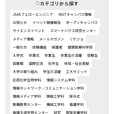
カテゴリから探す
JSAEフェローエンジニア
KAITキャンパス情報
お知らせ
イベント開催報告
オープンキャンパス
サイエンスイベント
スマートハウス研究センター
メディア情報
メールマガジン
リケジョ
一般の方
体験講座
保護者
健康医療科学部
入学式
卒業式
卒業生
卒業生の活躍
受験生
図書館
国際交流
在学生
地域・社会貢献
大学の取り組み
学生の活躍
工大サミット
応用化学生物学科
情報システム学科
情報ネットワーク・コミュニケーション学科
情報メディア学科
情報工学科
授与式
教職教育センター
機械工学科
看護学科
看護生涯学習センター
研究
管理栄養学科