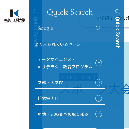
Quick Search
大学紹介・取り
Quick Search
Quick Search
よく見られているページ
データサイエンス・
→
AIリテラシー教育プログラム
SPORTS EVENTS
学部・大学院
→
スポーツ大
研究室ナビ
→
環境・SDGｓへの取り組み
→