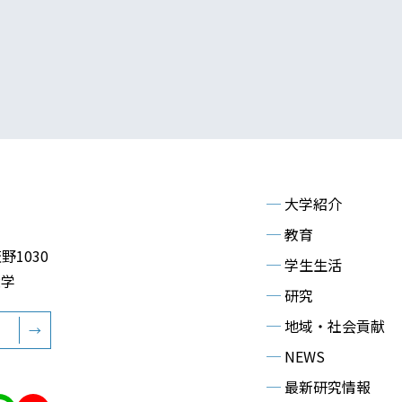
─
大学紹介
─
教育
野1030
─
学生生活
大学
─
研究
─
地域・社会貢献
→
─
NEWS
─
最新研究情報