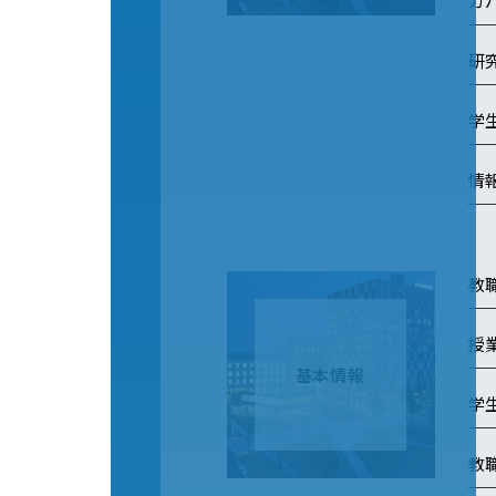
ガ
研
学
情
教
授
基本情報
学
教