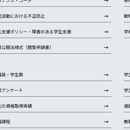
→
バナンス・コード
寄
→
究活動における不正防止
動
→
生支援ポリシー・障害のある学生支援
学
→
報公開法様式（閲覧申請書）
→
職員・学生数
学
→
業アンケート
学
→
生の資格取得実績
進
→
職課程
教