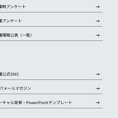
→
業時アンケート
→
業アンケート
→
種情報公表（一覧）
→
種公式SNS
→
AITメールマガジン
→
ーチャル背景・PowerPointテンプレート