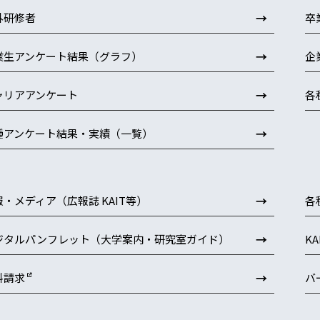
→
外研修者
卒
→
業生アンケート結果（グラフ）
企
→
ャリアアンケート
各
→
種アンケート結果・実績（一覧）
→
報・メディア（広報誌 KAIT等）
各
→
ジタルパンフレット（大学案内・研究室ガイド）
K
→
料請求
バ