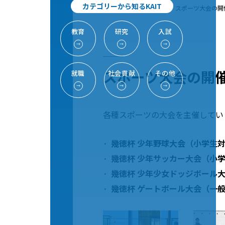
カテゴリーから知るKAIT
TOP
地域・社会貢献
スポーツ大会の開
教育
研究
入試
→
→
→
スポーツ大会の開
就職
社会貢献
その他
→
→
→
各種スポーツの大会を主催してい
幾徳杯 少年野球大会（小学生
幾徳杯 少年サッカー大会（小
幾徳杯 少年少女ドッジボール
幾徳杯 ゲートボール大会（一