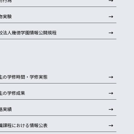
→
附行為
→
物実験
→
校法人幾徳学園情報公開規程
→
生の学修時間・学修実態
→
生の学修成果
→
路実績
→
職課程における情報公表