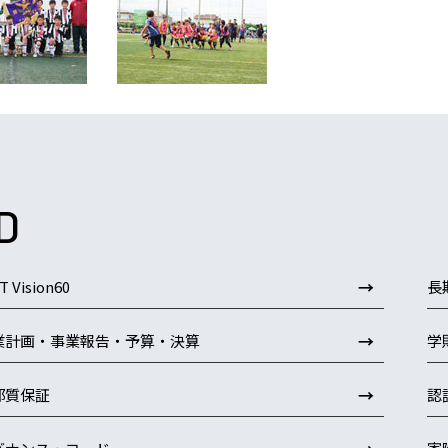
D
→
T Vision60
長
→
業計画・事業報告・予算・決算
学
→
部質保証
認