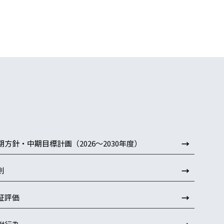
→
期方針・中期目標計画（2026～2030年度）
→
則
→
証評価