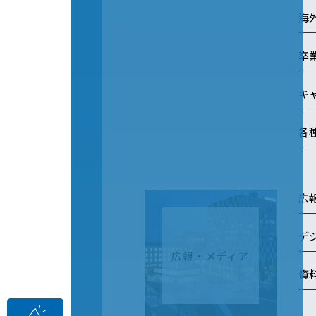
海
卒
キ
各
広
デ
広報・メディア
資