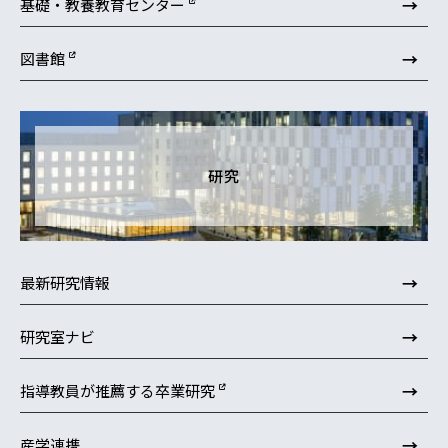
→
基礎・教養教育センター
→
図書館
研究
→
最新研究情報
→
研究室ナビ
→
指導教員が推薦する卒業研究
→
産学連携