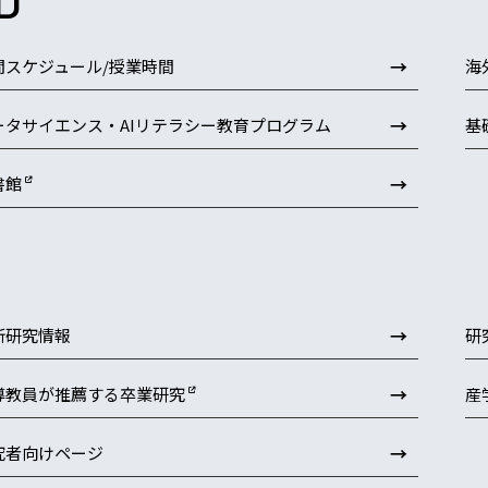
→
間スケジュール/授業時間
海
→
ータサイエンス・AIリテラシー教育プログラム
基
→
書館
→
新研究情報
研
→
導教員が推薦する卒業研究
産
→
究者向けページ