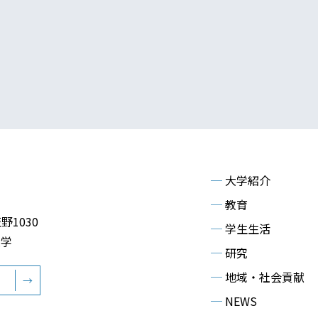
─
大学紹介
─
教育
野1030
─
学生生活
大学
─
研究
─
地域・社会貢献
→
─
NEWS