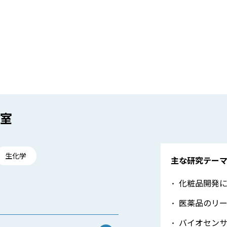
室
生化学
主な研究テー
化粧品開発
医薬品のリ
バイオセン