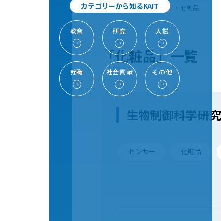
カテゴリーから知るKAIT
TOP
研究
研究室ナビ
化粧品
教育
研究
入試
→
→
→
「化粧品」一覧
就職
社会貢献
その他
→
→
→
生物制御科学研究
センサー
化粧品