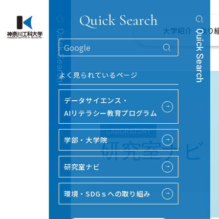
Quick Search
大学紹介・取り
Quick Search
Quick Search
よく見られているページ
データサイエンス・
→
AIリテラシー教育プログラム
LABORATORY
学部・大学院
→
研究室ナビ
研究室ナビ
→
環境・SDGｓへの取り組み
→