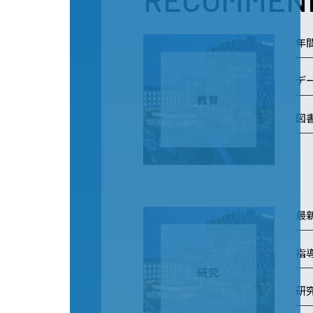
年
デ
教育
図
最
指
研究
研