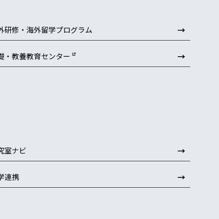
→
外研修・海外留学プログラム
→
礎・教養教育センター
→
究室ナビ
→
学連携