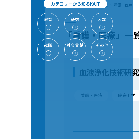
カテゴリーから知るKAIT
TOP
研究
研究室ナビ
看護・医療
教育
研究
入試
→
→
→
「看護・医療」一
就職
社会貢献
その他
→
→
→
血液浄化技術研究
看護・医療
臨床工学