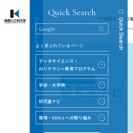
Quick Search
大学紹介・取り
Quick Search
Quick Search
よく見られているページ
データサイエンス・
→
AIリテラシー教育プログラム
LABORATORY
学部・大学院
→
研究室ナビ
研究室ナビ
→
環境・SDGｓへの取り組み
→