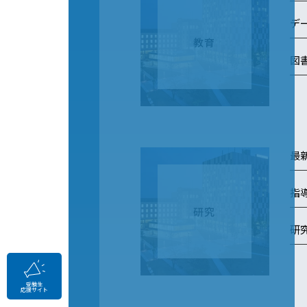
デ
教育
図
最
指
研究
研
受験生
応援サイト