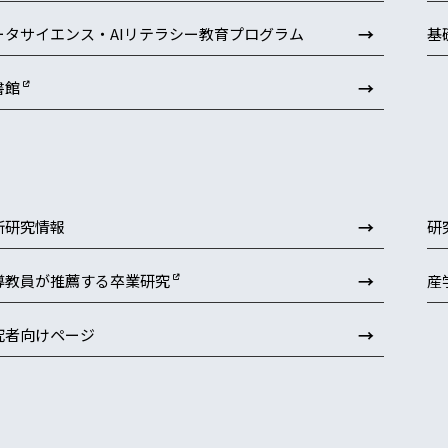
→
ータサイエンス・AIリテラシー教育プログラム
基
→
書館
→
新研究情報
研
→
導教員が推薦する卒業研究
産
→
究者向けページ