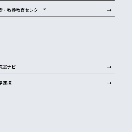
→
礎・教養教育センター
→
究室ナビ
→
学連携