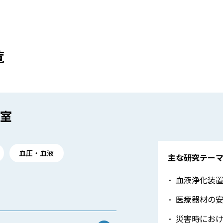
覧
室
血圧・血液
主な研究テー
血液浄化装
医療器材の
災害時にお