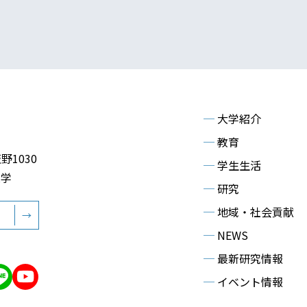
─
大学紹介
─
教育
野1030
─
学生生活
大学
─
研究
─
地域・社会貢献
→
─
NEWS
─
最新研究情報
─
イベント情報