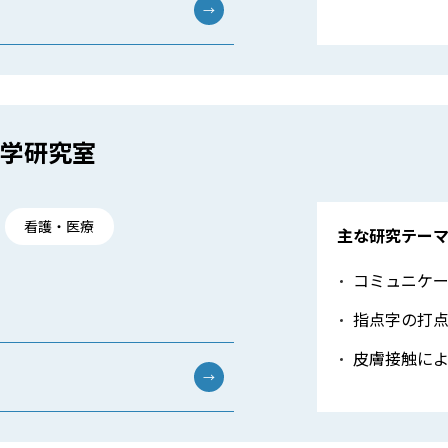
→
学研究室
看護・医療
主な研究テー
コミュニケ
指点字の打
皮膚接触に
→