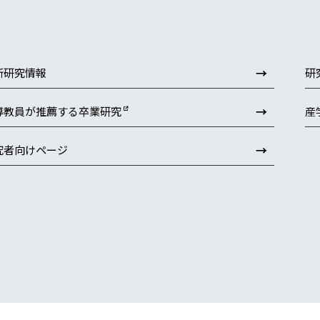
→
新研究情報
研
→
導教員が推薦する卒業研究
産
→
究者向けページ