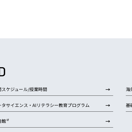
D
→
間スケジュール/授業時間
海
→
ータサイエンス・AIリテラシー教育プログラム
基
→
書館