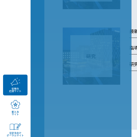
最
指
研究
研
受験生
応援サイト
新入生
サイト
在学生向け
ポータルサイト