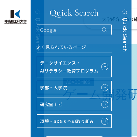
Quick Search
大学紹介・取り
Quick Search
Quick Search
よく見られているページ
データサイエンス・
→
AIリテラシー教育プログラム
ACADEMICS
学部・大学院
→
ゲーム開発
研究室ナビ
→
環境・SDGｓへの取り組み
→