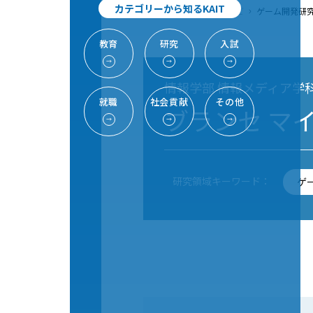
カテゴリーから知るKAIT
TOP
研究
研究室ナビ
ゲーム開発研
教育
研究
入試
→
→
→
情報学部 情報メディア学科
就職
社会貢献
その他
ブランセ マ
→
→
→
研究領域キーワード：
ゲ