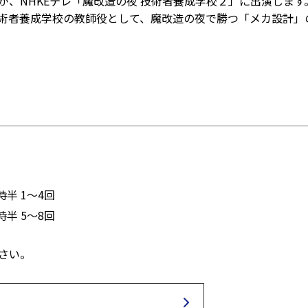
が、NHKEテレ「魔改造の夜 技術者養成学校２」に出演します
術者養成学校の教師役として、魔改造の夜で勝つ「メカ設計」
時半 1～4回
時半 5～8回
さい。