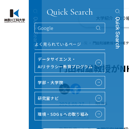
Quick Search
大学紹介・取り
Quick Search
Quick Search
TOP
NEWS一覧
門田和雄教授がNHKE
よく見られているページ
データサイエンス・
→
門田和雄教授がN
AIリテラシー教育プログラム
学部・大学院
→
研究室ナビ
→
2024.03.27
NEWS
環境・SDGｓへの取り組み
メディア情報
→