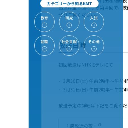
教職教育センターの門田和雄教授
カテゴリーから知るKAIT
出演は全８回のうち第４回で、技
ぜひご覧ください。
教育
研究
入試
→
→
→
就職
社会貢献
その他
放送日時
→
→
→
初回放送はNHK Eテレにて
3月30日(土) 午前2時半～午前4
3月31日(日) 午前2時半～午前4
放送予定の詳細は下記をご覧くだ
「 魔改造の夜」