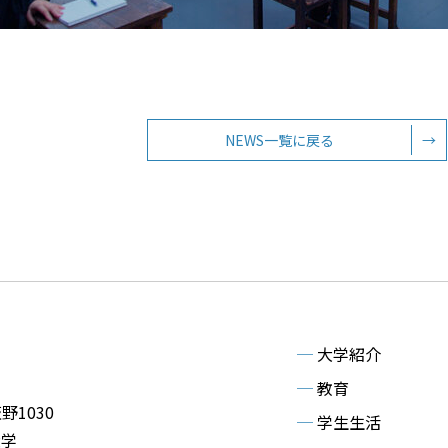
NEWS一覧に戻る
→
─
大学紹介
─
教育
野1030
─
学生生活
大学