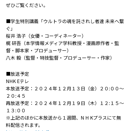
ぜひご覧ください。
■学生特別講義「ウルトラの魂を託されし者達 未来へ繋
ぐ」
桜井 浩子（女優・コーディネーター）
梶 研吾（本学情報メディア学科教授・漫画原作者・監
督・脚本家・プロデューサー）
八木 毅（監督・特技監督・プロデューサー・作家）
■放送予定
NHK Eテレ
本放送予定：２０２４年１２月１３日（金）２０:００～
２０:４５
再放送予定：２０２４年１２月１９日（木）１２:１５～
１３:００
※上記のほかに本放送から１週間、N H Kプラスにて無
料配信されます。