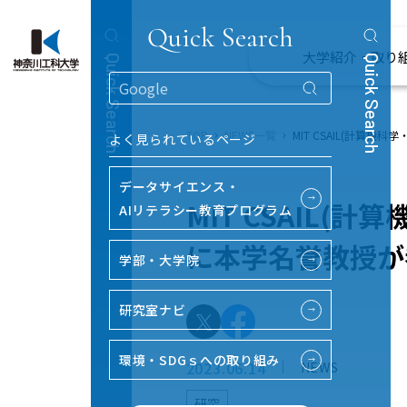
Quick Search
大学紹介・取り
Quick Search
Quick Search
TOP
NEWS一覧
MIT CSAIL(計算
よく見られているページ
データサイエンス・
→
MIT CSAIL
AIリテラシー教育プログラム
に本学名誉教授が
学部・大学院
→
研究室ナビ
→
環境・SDGｓへの取り組み
→
2023.06.14
NEWS
研究