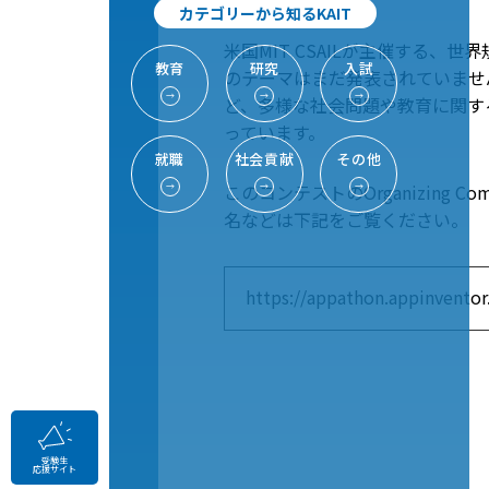
カテゴリーから知るKAIT
米国MIT CSAILが主催する、世界
教育
研究
入試
のテーマはまだ発表されていませんが、過去のテ
→
→
→
ど、多様な社会問題や教育に関す
っています。
就職
社会貢献
その他
このコンテストのOrganizin
→
→
→
名などは下記をご覧ください。
https://appathon.appinventor
受験生
応援サイト