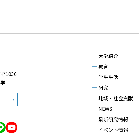
─
大学紹介
─
教育
野1030
─
学生生活
大学
─
研究
─
地域・社会貢献
→
─
NEWS
─
最新研究情報
─
イベント情報