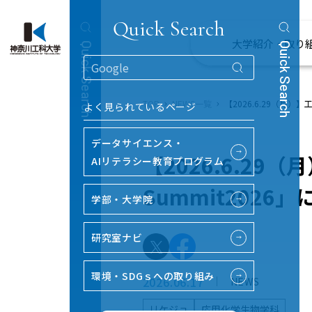
Quick Search
大学紹介・取り
Quick Search
Quick Search
TOP
NEWS一覧
【2026.6.29（月
よく見られているページ
データサイエンス・
→
【2026.6.2
AIリテラシー教育プログラム
Summit2026
学部・大学院
→
研究室ナビ
→
環境・SDGｓへの取り組み
→
2026.06.17
NEWS
リケジョ
応用化学生物学科