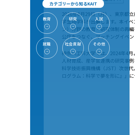
カテゴリーから知るKAIT
2026年6月29日（月）、東京
教育
研究
入試
学生物学科が出展します。本イベ
→
→
→
ン）分野の教育・研究体制の再編
公庁をつなぐ、マッチングイベン
就職
社会貢献
その他
神奈川工科大学では、2024年
→
→
→
人材育成、産学官連携の研究事例
科学技術振興機構（JST）次世
ログラム：科学で夢を形に』」に