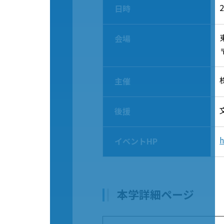
日時
会場
主催
後援
h
イベントHP
本学詳細ページ