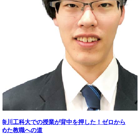
奈川工科大での授業が背中を押した！ゼロから
めた教職への道