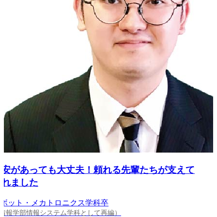
安があっても大丈夫！頼れる先輩たちが支えて
れました
ット・メカトロニクス学科卒
報学部情報システム学科として再編）