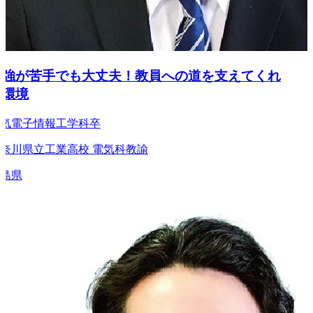
強が苦手でも大丈夫！教員への道を支えてくれ
環境
電子情報工学科卒
川県立工業高校 電気科教諭
県