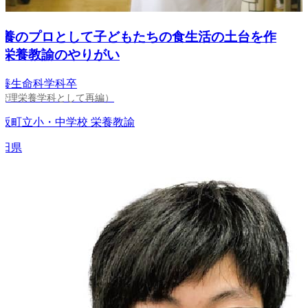
養のプロとして子どもたちの食生活の土台を作
栄養教諭のやりがい
生命科学科卒
理栄養学科として再編）
町立小・中学校 栄養教諭
県