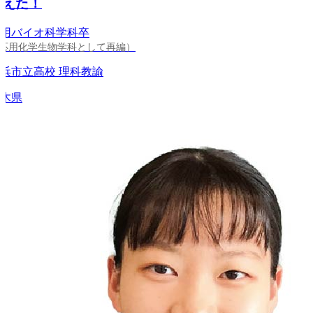
えた！
バイオ科学科卒
用化学生物学科として再編）
市立高校 理科教諭
県