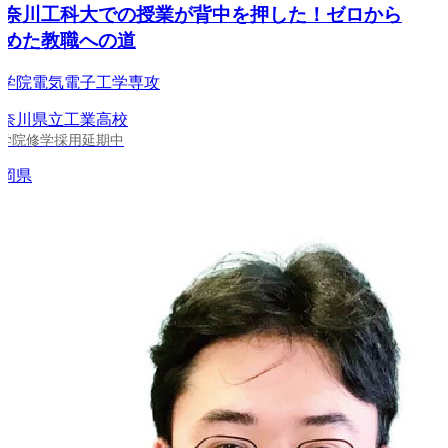
奈川工科大での授業が背中を押した！ゼロから
めた教職への道
院電気電子工学専攻
川県立工業高校
院修学採用延期中
県