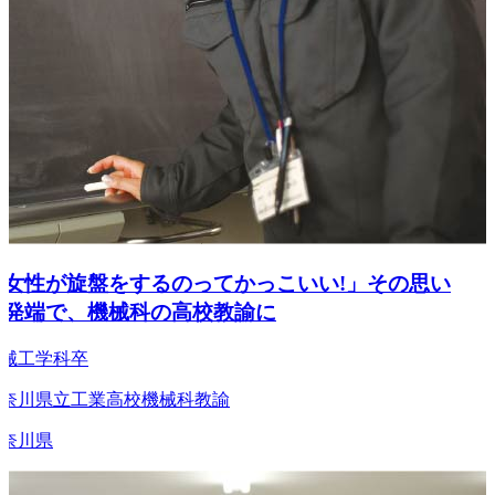
女性が旋盤をするのってかっこいい!」その思い
発端で、機械科の高校教諭に
工学科卒
川県立工業高校機械科教諭
川県