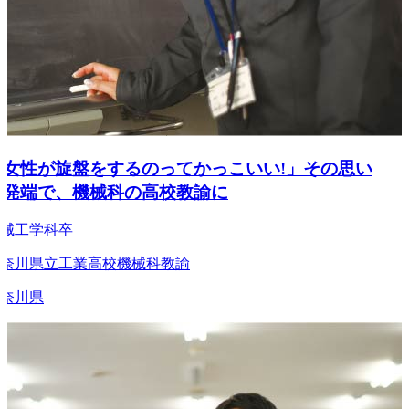
女性が旋盤をするのってかっこいい!」その思い
発端で、機械科の高校教諭に
工学科卒
川県立工業高校機械科教諭
川県