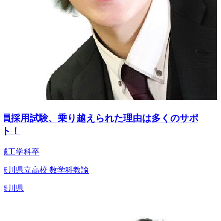
員採用試験、乗り越えられた理由は多くのサポ
ト！
工学科卒
川県立高校 数学科教諭
川県