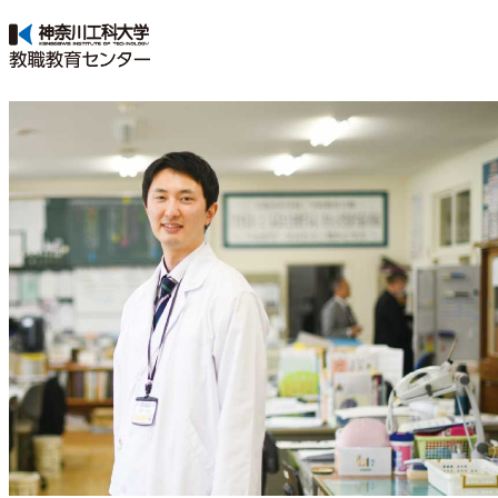
KAIT
TEC
先
生
を
目
指
す
受
験
生
応
援
サ
イ
ト