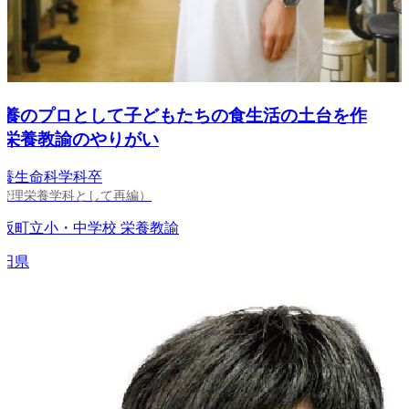
養のプロとして子どもたちの食生活の土台を作
栄養教諭のやりがい
生命科学科卒
理栄養学科として再編）
町立小・中学校 栄養教諭
県