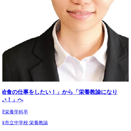
給食の仕事をしたい！」から「栄養教諭になり
い！」へ
栄養学科卒
市立中学校 栄養教諭