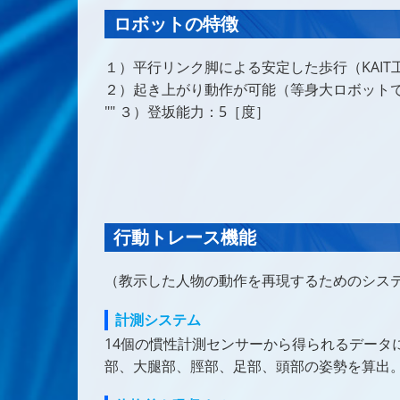
ロボットの特徴
１）平行リンク脚による安定した歩行（KAIT
２）起き上がり動作が可能（等身大ロボット
"" ３）登坂能力：5［度］
行動トレース機能
（教示した人物の動作を再現するためのシス
計測システム
14個の慣性計測センサーから得られるデータ
部、大腿部、脛部、足部、頭部の姿勢を算出