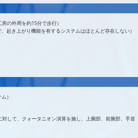
工房の外周を約15分で歩行）
で、起き上がり機能を有するシステムはほとんど存在しない）
テム）
に対して、クォータニオン演算を施し、上腕部、前腕部、手首
。