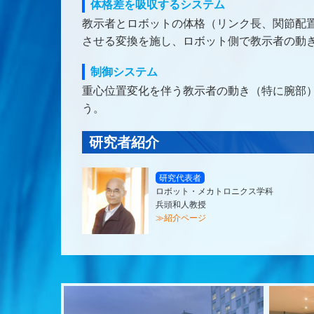
体格差を吸収するシステム
教示者とロボットの体格（リンク長、関節配
させる変換を施し、ロボット側で教示者の動
制御システム
重心位置変化を伴う教示者の動き（特に腕部
う。
研究者紹介
研究代表者
ロボット・メカトロニクス学科
兵頭和人教授
≫紹介ページ