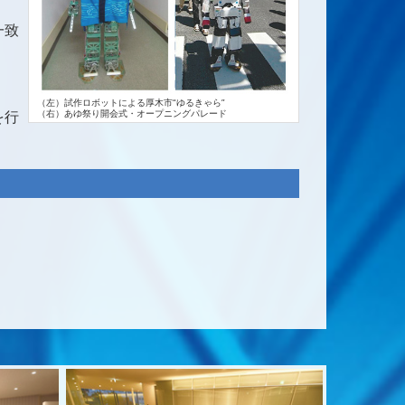
一致
（左）試作ロボットによる厚木市“ゆるきゃら”
を行
（右）あゆ祭り開会式・オープニングパレード