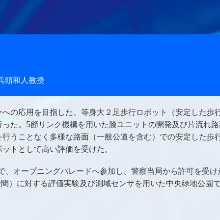
兵頭和人教授
ーへの応用を目指した、等身大２足歩行ロボット（安定した歩
行った。5節リンク機構を用いた膝ユニットの開発及び片流れ路
を行うことなく多様な路面（一般公道を含む）での安定した歩
ボットとして高い評価を受けた。
り」で、オープニングパレードへ参加し、警察当局から許可を受け
1時間）に対する評価実験及び測域センサを用いた中央緑地公園