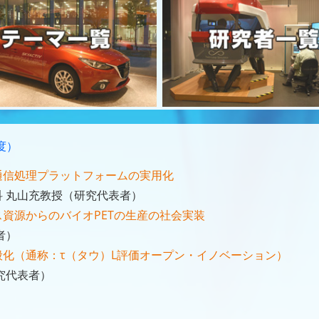
度）
通信処理プラットフォームの実用化
 丸山充教授（研究代表者）
資源からのバイオPETの生産の社会実装
者）
化（通称：τ（タウ）L評価オープン・イノベーション）
究代表者）