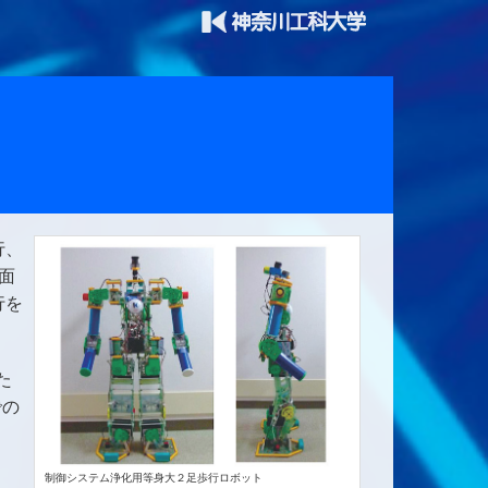
行、
面
行を
た
での
制御システム浄化用等身大２足歩行ロボット