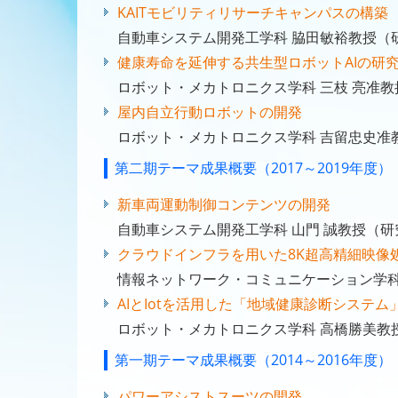
KAITモビリティリサーチキャンパスの構築
自動車システム開発工学科 脇田敏裕教授（
健康寿命を延伸する共生型ロボットAIの研
ロボット・メカトロニクス学科 三枝 亮准
屋内自立行動ロボットの開発
ロボット・メカトロニクス学科 吉留忠史准
第二期テーマ成果概要（2017～2019年度）
新車両運動制御コンテンツの開発
自動車システム開発工学科 山門 誠教授（
クラウドインフラを用いた8K超高精細映像
情報ネットワーク・コミュニケーション学科
AIとIotを活用した「地域健康診断システム
ロボット・メカトロニクス学科 高橋勝美教
第一期テーマ成果概要（2014～2016年度）
パワーアシストスーツの開発