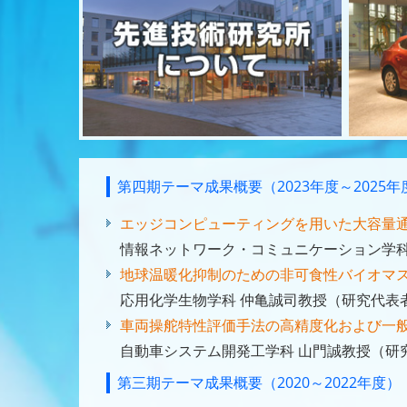
第四期テーマ成果概要（2023年度～2025年
エッジコンピューティングを用いた大容量
情報ネットワーク・コミュニケーション学科
地球温暖化抑制のための非可食性バイオマス
応用化学生物学科 仲亀誠司教授（研究代表
車両操舵特性評価手法の高精度化および一般
自動車システム開発工学科 山門誠教授（研
第三期テーマ成果概要（2020～2022年度）